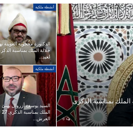
أنشطة ملكية
الدكتورة محجوبة العوينة ته
لعيد…
أنشطة ملكية
 الملك بمناسبة الذكرى
السيد يوسف أزروال يهنئ ج
الملك 
العرش…
0