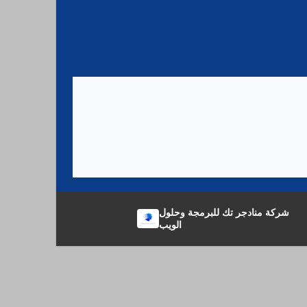
شركة منادجر تك للبرمجة وحلول
الويب