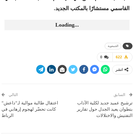
القاسمي مستشارًا بالمكتب الجديد.
Loading...
الجمعوية
0
622
انشر
السابق
التالي
ترشيح عميد جديد لكلية الآداب
اعتقال طالبة موالية لـ”داعش”
بتطوان يعيد الجدل حول تقارير
كانت تحضّر لهجوم إرهابي في
التفتيش والاختلالات
الرباط