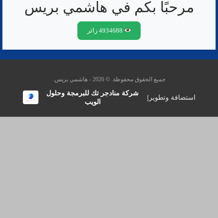
مرحبًا بكم في هاشمي بريس
4934688 زائر
جميع الحقوق محفوظة. © 2026 - هاشمي بريس.
شركة منادجر تك للبرمجة وحلول
استضافة وتطوير
|
الويب