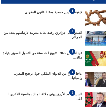
1
كيفية تأسيس جمعية وفقا للقانون المغربى
2
القبض على جزائري رفقة شابة مغربية لارتباطهم بعدد من
الجرائم…
3
عيد العرش 2025.. تتويج لـ26 سنة من التحول العميق بقيادة
ملك…
4
عاجل: بلاغ من الديوان الملكي حول ترشح المغرب
وإسبانيا…
5
السيد محمد الأزرق يهنئ جلالة الملك بمناسبة الذكرى الـــ
24…