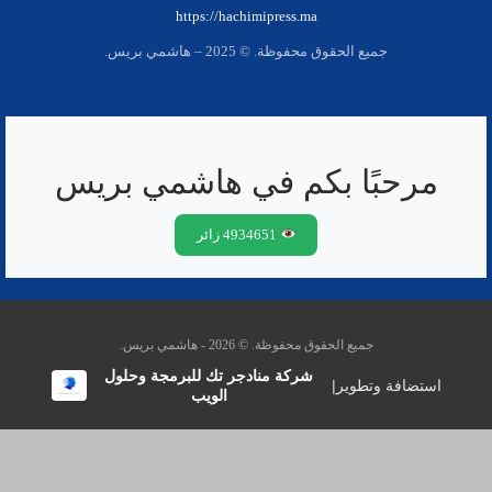
https://hachimipress.ma
جميع الحقوق محفوظة. © 2025 – هاشمي بريس.
مرحبًا بكم في هاشمي بريس
4934651 زائر
جميع الحقوق محفوظة. © 2026 - هاشمي بريس.
شركة منادجر تك للبرمجة وحلول
استضافة وتطوير
|
الويب