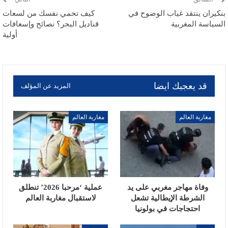
بنكيران ينتقد غياب الوضوح في
كيف تحمي نفسك من لسعات
السياسة المغربية
قناديل البحر؟ نصائح وإسعافات
أولية
قد يعجبك ايضا
المزيد عن المؤلف
مغاربة العالم
مغاربة العالم
وفاة مهاجر مغربي على يد
عملية ‘مرحبا 2026’ تنطلق
الشرطة الإيطالية تشعل
لاستقبال مغاربة العالم
احتجاجات في بولونيا