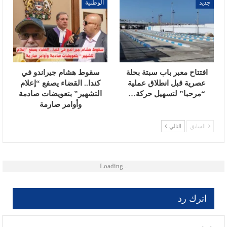
جديد
الوطنية
افتتاح معبر باب سبتة بحلة
سقوط هشام جيراندو في
عصرية قبل انطلاق عملية
كندا.. القضاء يصفع “إعلام
“مرحبا” لتسهيل حركة…
التشهير” بتعويضات صادمة
وأوامر صارمة
السابق
التالي
Loading...
اترك رد
لن يتم نشر عنوان بريدك الإلكتروني.