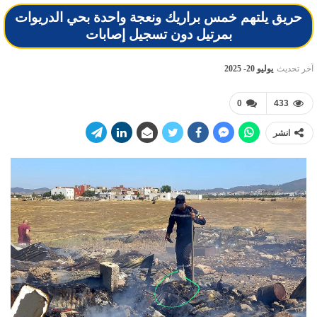
حريق يلتهم خمس براريك ونعجة واحدة بحي الدريوات
بمرتيل دون تسجيل إصابات
آخر تحديث
يوليو 20- 2025
0
433
انشر