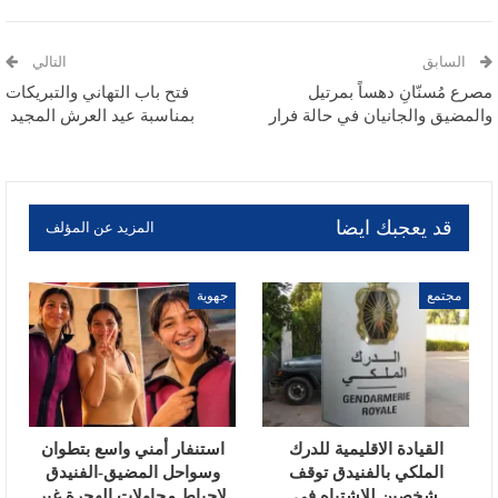
السابق
التالي
مصرع مُسنّانِ دهساً بمرتيل
فتح باب التهاني والتبريكات
والمضيق والجانيان في حالة فرار
بمناسبة عيد العرش المجيد
قد يعجبك ايضا
المزيد عن المؤلف
مجتمع
جهوية
القيادة الاقليمية للدرك
استنفار أمني واسع بتطوان
الملكي بالفنيدق توقف
وسواحل المضيق-الفنيدق
شخصين للاشتباه في
لإحباط محاولات الهجرة غير