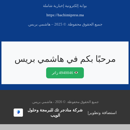
بوابة إلكترونية إخبارية شاملة
https://hachimipress.ma
جميع الحقوق محفوظة. © 2025 – هاشمي بريس.
مرحبًا بكم في هاشمي بريس
4940046 زائر
جميع الحقوق محفوظة. © 2026 - هاشمي بريس.
شركة منادجر تك للبرمجة وحلول
استضافة وتطوير
|
الويب