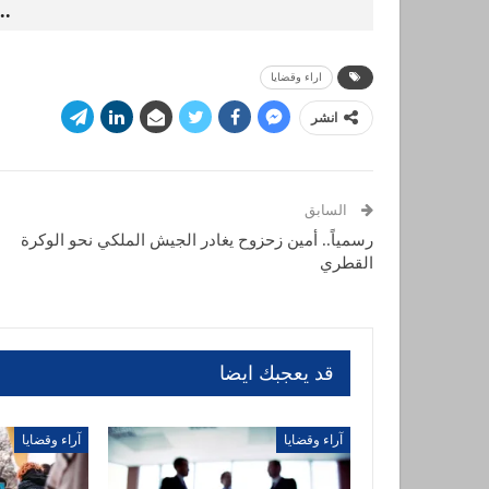
..
اراء وقضايا
انشر
السابق
رسمياً.. أمين زحزوح يغادر الجيش الملكي نحو الوكرة
القطري
قد يعجبك ايضا
آراء وقضايا
آراء وقضايا