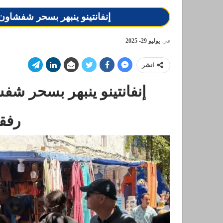
إنفانتينو ينبهر بسحر شفشاو
في
يوليو 29- 2025
انشر
إنفانتينو ينبهر بسحر ش
رفق