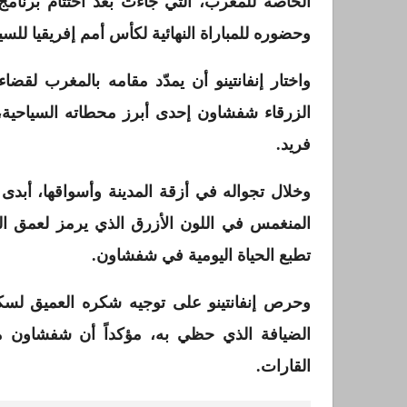
الخاصة للمغرب، التي جاءت بعد اختتام برنام
وحضوره للمباراة النهائية لكأس أمم إفريقيا للس
واختار إنفانتينو أن يمدّد مقامه بالمغرب لقض
الزرقاء شفشاون إحدى أبرز محطاته السياحية،
فريد.
وخلال تجواله في أزقة المدينة وأسواقها، أبدى 
المنغمس في اللون الأزرق الذي يرمز لعمق الم
تطبع الحياة اليومية في شفشاون.
وحرص إنفانتينو على توجيه شكره العميق لسكان
الضيافة الذي حظي به، مؤكداً أن شفشاون 
القارات.