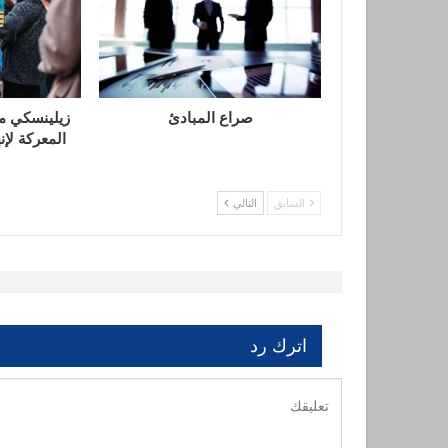
صراع المبادئ
زيلينسكي م
المعركة لإن
السابق
التالي
اترك رد
لن يتم نشر ع