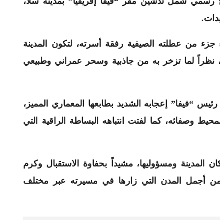
ج رسمي شمل تدشين مقر “فيفا إفريقيا” بمدينة سلا،
يدات.
اء جزء من عطلته الصيفية رفقة أسرته، لتكون المدينة
 نظراً لما تزخر به من جاذبية وسحر عمراني وطبيعي
رئيس “فيفا” إعجابه الشديد بطابعها المعماري المميز،
حيط وصفائه، كما لفتت انتباهه البساطة الراقية التي
 المدينة ومسؤوليها، مشيداً بحفاوة الاستقبال وكرم
من أجمل المدن التي زارها في مسيرته عبر مختلف