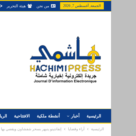
الجمعة, أغسطس 7, 2026
من نحن
هيئة التحرير
الرئيسية
أخبار
أنشطة ملكية
الافتتاحية
الري
الرئيسية
آراء وقضايا
إنفانتينو ينبهر بسحر شفشاون ويقضي بها