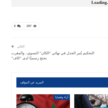
Loading.
0
297
التالي
التحكيم يُثير الجدل في نهائي “الكان” النسوي.. والمغرب
يحتج رسميًا لدى “كاف”
المزيد عن المؤلف
آراء وقضايا