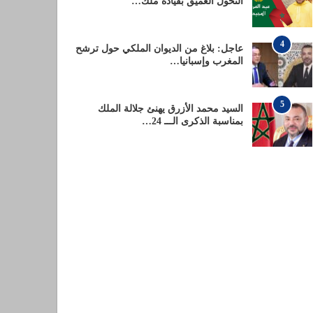
التحول العميق بقيادة ملك…
4
عاجل: بلاغ من الديوان الملكي حول ترشح
المغرب وإسبانيا…
5
السيد محمد الأزرق يهنئ جلالة الملك
بمناسبة الذكرى الـــ 24…