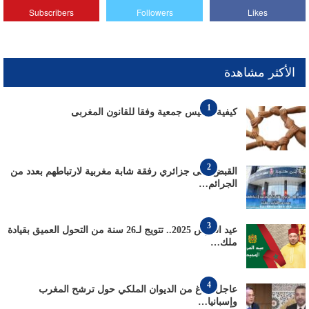
Subscribers
Followers
Likes
الأكثر مشاهدة
1
كيفية تأسيس جمعية وفقا للقانون المغربى
2
القبض على جزائري رفقة شابة مغربية لارتباطهم بعدد من
الجرائم…
3
عيد العرش 2025.. تتويج لـ26 سنة من التحول العميق بقيادة
ملك…
4
عاجل: بلاغ من الديوان الملكي حول ترشح المغرب
وإسبانيا…