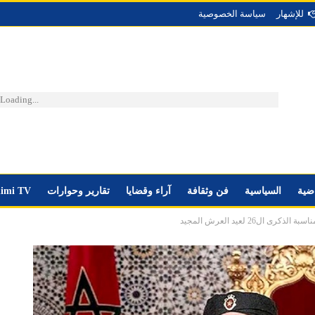
للإشهار
سياسة الخصوصية
Loading...
اضية
السياسية
فن وثقافة
آراء وقضايا
تقارير وحوارات
imi TV
ل26 لعيد العرش المجيد