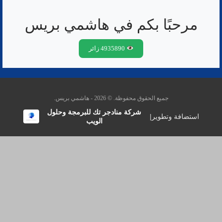
مرحبًا بكم في هاشمي بريس
4935890 زائر
جميع الحقوق محفوظة. © 2026 - هاشمي بريس.
شركة منادجر تك للبرمجة وحلول
استضافة وتطوير
|
الويب