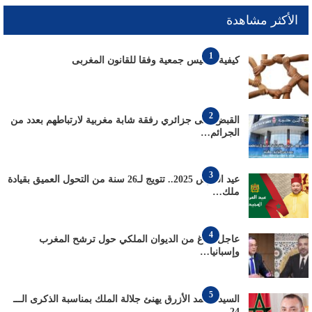
الأكثر مشاهدة
1
كيفية تأسيس جمعية وفقا للقانون المغربى
2
القبض على جزائري رفقة شابة مغربية لارتباطهم بعدد من
الجرائم…
3
عيد العرش 2025.. تتويج لـ26 سنة من التحول العميق بقيادة
ملك…
4
عاجل: بلاغ من الديوان الملكي حول ترشح المغرب
وإسبانيا…
5
السيد محمد الأزرق يهنئ جلالة الملك بمناسبة الذكرى الـــ
24…