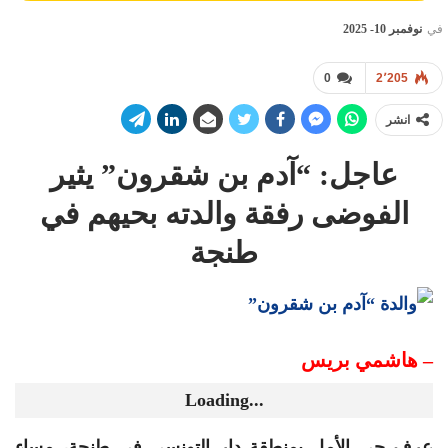
في
نوفمبر 10- 2025
0
2٬205
انشر
عاجل: “آدم بن شقرون” يثير
الفوضى رفقة والدته بحيهم في
طنجة
– هاشمي بريس
Loading...
عرف حي الأمل بمنطقة دار التونسي في طنجة، مساء