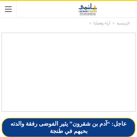
الرئيسية
آراء وقضايا
عاجل: “آدم بن شقرون” يثير الفوضى رفقة والدته
بحيهم في طنجة