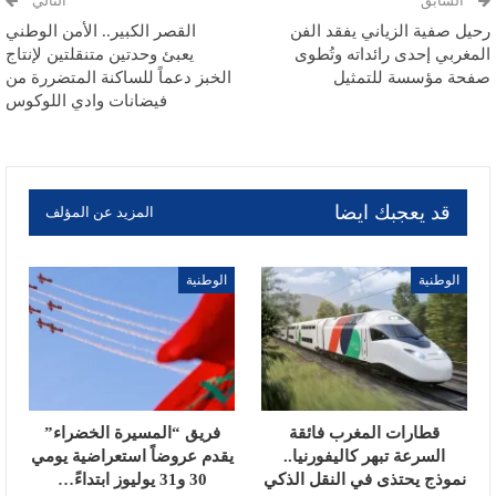
السابق
التالي
رحيل صفية الزياني يفقد الفن
القصر الكبير.. الأمن الوطني
المغربي إحدى رائداته وتُطوى
يعبئ وحدتين متنقلتين لإنتاج
صفحة مؤسسة للتمثيل
الخبز دعماً للساكنة المتضررة من
فيضانات وادي اللوكوس
قد يعجبك ايضا
المزيد عن المؤلف
الوطنية
الوطنية
قطارات المغرب فائقة
فريق “المسيرة الخضراء”
السرعة تبهر كاليفورنيا..
يقدم عروضاً استعراضية يومي
نموذج يحتذى في النقل الذكي
30 و31 يوليوز ابتداءً…