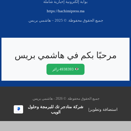
بوابة إلكترونية إخبارية شاملة
https://hachimipress.ma
جميع الحقوق محفوظة. © 2025 – هاشمي بريس.
مرحبًا بكم في هاشمي بريس
4938393 زائر
جميع الحقوق محفوظة. © 2026 - هاشمي بريس.
شركة منادجر تك للبرمجة وحلول
استضافة وتطوير
|
الويب