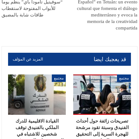
Español” en Tetuán: un evento
“سوفيتيل تامودا باي” ينظم يوماً
cultural que fomenta el diálogo
للأبواب المفتوحة لاستقطاب
mediterráneo y evoca la
طاقات شابة بالمضيق
memoria de la creatividad
compartida
قد يعجبك ايضا
المزيد عن المؤلف
مجتمع
مجتمع
تصريحات زائفة حول أحداث
القيادة الاقليمية للدرك
الفنيدق وسبتة تقود مرشحة
الملكي بالفنيدق توقف
للهجرة السرية إلى التحقيق
شخصين للاشتباه في