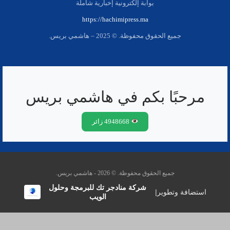
بوابة إلكترونية إخبارية شاملة
https://hachimipress.ma
جميع الحقوق محفوظة. © 2025 – هاشمي بريس.
مرحبًا بكم في هاشمي بريس
4948668 زائر
جميع الحقوق محفوظة. © 2026 - هاشمي بريس.
شركة منادجر تك للبرمجة وحلول
استضافة وتطوير
|
الويب