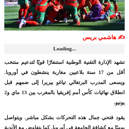
✍️ هاشمي بريس
Loading...
تشهد الإدارة التقنية الوطنية استنفارًا قويًا لتدعيم منتخب
أقل من 17 سنة بلاعبين مغاربة ينشطون في أوروبا.
ويسعى المدرب البرتغالي تياغو بيريرا إلى ضمهم قبل
انطلاق نهائيات كأس أمم إفريقيا بالمغرب بين 13 ماي و2
يونيو.
يقود فتحي جمال هذه التحركات بشكل مباشر. ويتواصل
يوميًا مع كشافة الجامعة في أوروبا. كما يتفاوض مع الأندية