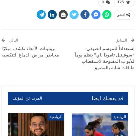
0
125
انشر
السابق
التالي
إستعداداً للموسم الصيفي:
بروتينات الأمعاء تكشف مبكرًا
“سوفيتيل تامودا باي” ينظم يوماً
مخاطر أمراض الدماغ التنكسية
للأبواب المفتوحة لاستقطاب
طاقات شابة بالمضيق
قد يعجبك ايضا
المزيد عن المؤلف
الرياضية
الرياضية