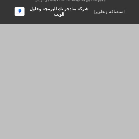
جميع الحقوق محفوظة. © 2026 - هاشمي بريس.
شركة منادجر تك للبرمجة وحلول
استضافة وتطوير
|
الويب