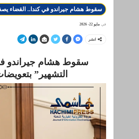
سقوط هشام جيراندو في كندا.. القضاء يصفع
في
مايو 22- 2026
انشر
سقوط هشام جيراندو في 
التشهير” بتعويضا