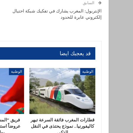
السابق
الإنتربول: المغرب يشارك في تفكيك شبكة احتيال
إلكتروني عابرة للحدود
قد يعجبك ايضا
الوطنية
الوطنية
قطارات المغرب فائقة السرعة تبهر
فريق “المس
كاليفورنيا.. نموذج يحتذى في النقل
الذكي
يول