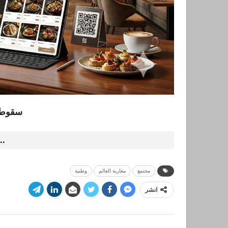
سقوط 
..
مجتمع
مغاربة العالم
وطنية
انشر