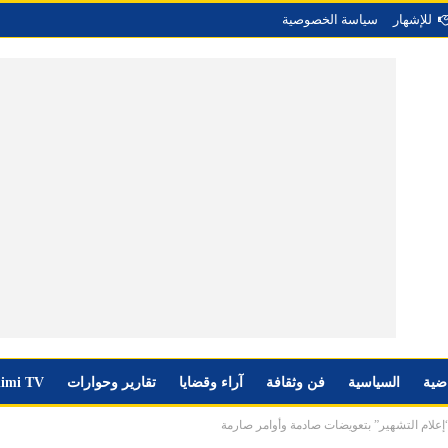
للإشهار
سياسة الخصوصية
اضية
السياسية
فن وثقافة
آراء وقضايا
تقارير وحوارات
imi TV
إعلام التشهير” بتعويضات صادمة وأوامر صارمة