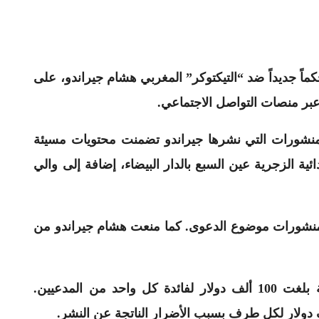
ماً جديداً ضد “التيكتوكر” المغربي هشام جيراندو، على
بر منصات التواصل الاجتماعي.
لمنشورات التي نشرها جيراندو تضمنت محتويات مسيئة
ية الزجرية عين السبع بالدار البيضاء، إضافة إلى والي
منشورات موضوع الدعوى. كما منعت هشام جيراندو من
وألزمت المحكمة جيراندو بأداء تعويضات مالية بلغت 100 ألف دولار لفائدة كل واحد من المدعيين.