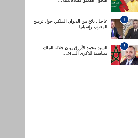
التحول العميق بقيادة ملك…
4
عاجل: بلاغ من الديوان الملكي حول ترشح
المغرب وإسبانيا…
5
السيد محمد الأزرق يهنئ جلالة الملك
بمناسبة الذكرى الـــ 24…