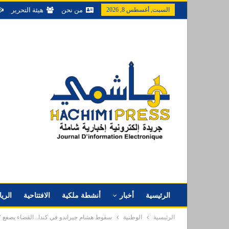
السبت, أغسطس 8, 2026
من نحن
هيئة التحرير
الرئيسية
أخبار
أنشطة ملكية
الافتتاحية
الري
الرئيسية
الوطنية
سقوط هشام جيراندو في كندا.. القضاء يصفع “