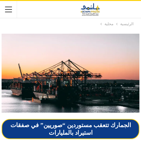
الرئيسية
محلية
الجمارك تتعقب مستوردين “صوريين” في صفقات
استيراد بالمليارات