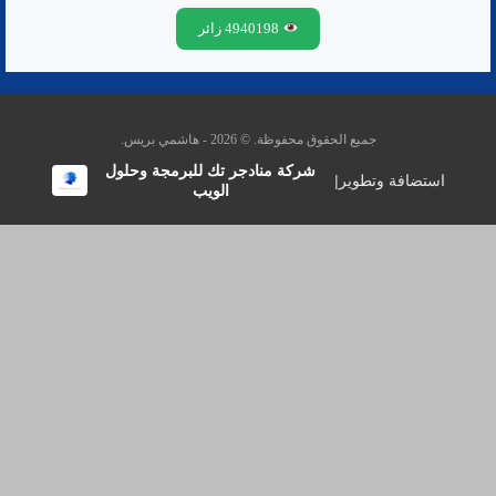
4940198 زائر
جميع الحقوق محفوظة. © 2026 - هاشمي بريس.
شركة منادجر تك للبرمجة وحلول
استضافة وتطوير
|
الويب