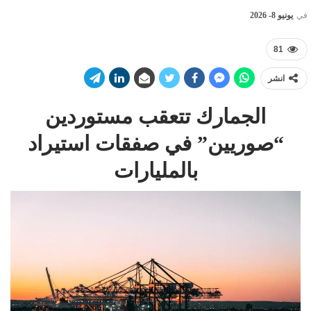
في
يونيو 8- 2026
81
انشر
الجمارك تتعقب مستوردين
“صوريين” في صفقات استيراد
بالمليارات