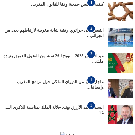
1
كيفية تأسيس جمعية وفقا للقانون المغربى
2
القبض على جزائري رفقة شابة مغربية لارتباطهم بعدد من
الجرائم…
3
عيد العرش 2025.. تتويج لـ26 سنة من التحول العميق بقيادة
ملك…
4
عاجل: بلاغ من الديوان الملكي حول ترشح المغرب
وإسبانيا…
5
السيد محمد الأزرق يهنئ جلالة الملك بمناسبة الذكرى الـــ
24…