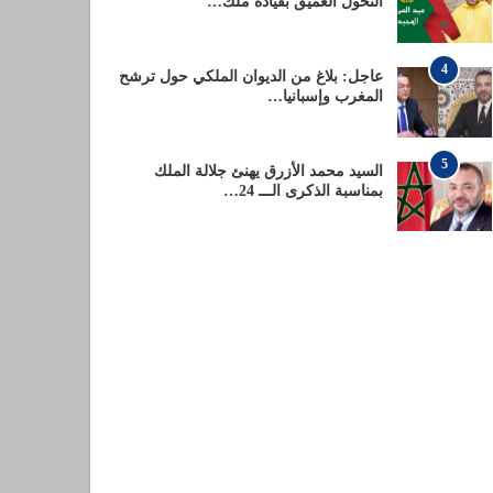
التحول العميق بقيادة ملك…
4
عاجل: بلاغ من الديوان الملكي حول ترشح
المغرب وإسبانيا…
5
السيد محمد الأزرق يهنئ جلالة الملك
بمناسبة الذكرى الـــ 24…