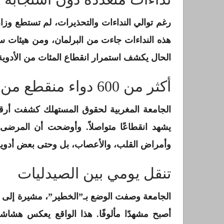
رغم توالي النداءات والتحذيرات، لم تستطع وزارة
هذه النداءات جاءت من البرلمان، ومن هيئات س
الحال يكشف استمرار انقطاع المئات من الأدوي
أكثر من 600 دواء منقطع من السوق
يشهد انقطاعًا متواصلاً. وأوضحت أن المرض
وأمراض القلب، والأعصاب، بل وحتى بعض أدوي
تنقل يومي بين الصيدليات
الجامعة وصفت الوضع بـ”الخطير”، مشيرة إلى أن
أصبح مشهدًا مألوفًا. هذا الواقع يعكس هشاشة