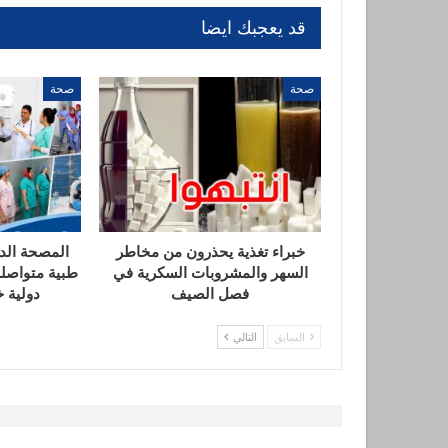
قد يعجبك ايضا
صحة
صحة
خبراء تغذية يحذرون من مخاطر
المصحة الدو
السهر والمشروبات السكرية في
طبية متواصلة
فصل الصيف
دولية خل
السابق
التالي