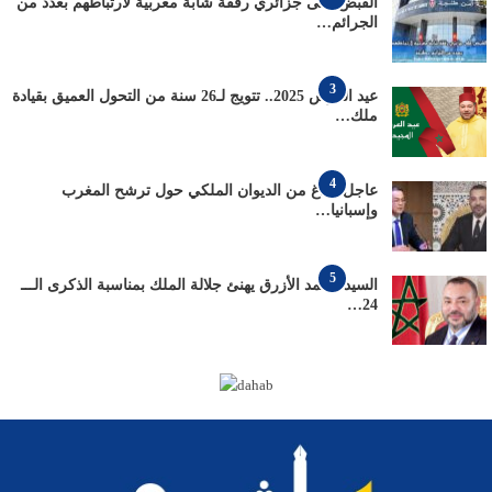
القبض على جزائري رفقة شابة مغربية لارتباطهم بعدد من
الجرائم…
3
عيد العرش 2025.. تتويج لـ26 سنة من التحول العميق بقيادة
ملك…
4
عاجل: بلاغ من الديوان الملكي حول ترشح المغرب
وإسبانيا…
5
السيد محمد الأزرق يهنئ جلالة الملك بمناسبة الذكرى الـــ
24…