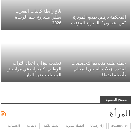
بلاغ رابطة كاتبات المغرب
المحكمة ترفض تمتيع المؤثرة
تطلق مشروع خيم الوحدة
“س. بنجلون” بالسراح المؤقت
2026
حملة طبية متعددة التخصصات
فضيحة بوزارة إعداد التراب
لفائدة نزيلات السجن المحلي
الوطني: كاميرات في مراحيض
بأصيلة احتفاءً…
الموظفات تهز الدار…
تصفح التصنيف
المرأة
HACHIMI TV
آراء وقضايا
أنشطة جمعوية
أنشطة ملكية
الافتتاحية
الاقتصادية