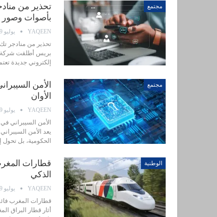
تحذير من منادج
مجتمع
بأصوات وصور م
YAQEEN
يوليو 29, 2026
تحذير من منادجر تك.
بريس أطلقت شركة منا
إلكتروني جديدة تعتم
الأمن السيبران
مجتمع
الأوان
YAQEEN
يوليو 29, 2026
الأمن السيبراني في 
يعد الأمن السيبراني
الحكومية، بل تحول إ
قطارات المغرب 
الوطنية
الذكي
YAQEEN
يوليو 29, 2026
قطارات المغرب فائقة
أثار قطار البراق الم