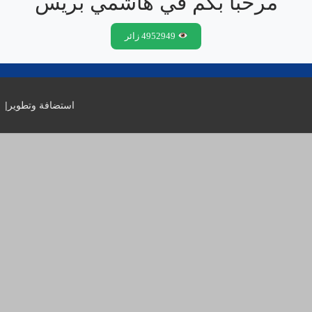
مرحبًا بكم في هاشمي بريس
4952949 زائر
استضافة وتطوير
|