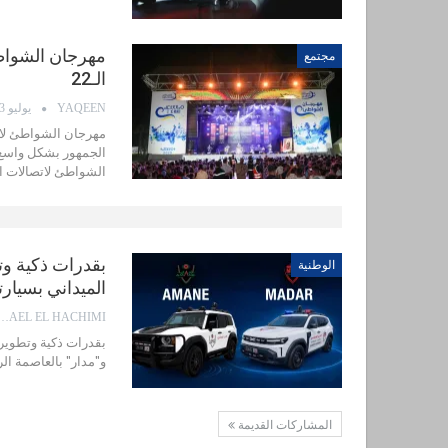
مهرجان الشواط
مجتمع
الـ22
YAQEEN
يوليو 23, 2026
الشواطئ لاتصالات ال
الوطنية
الميداني بسيار
EL EL HACHIMI
و"مدار" بالعاصمة ال
المشاركات القديمة