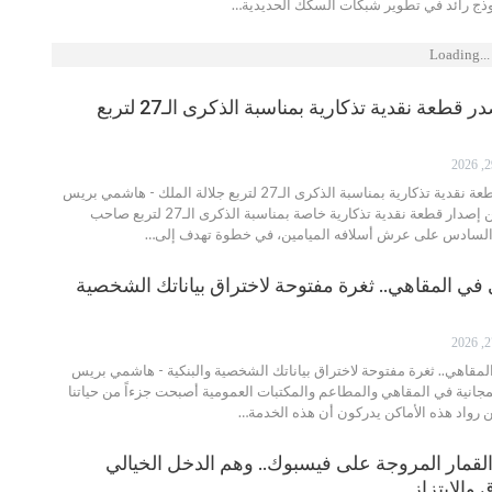
وذج رائد في تطوير شبكات السكك الحديدية…
Loading...
بنك المغرب يصدر قطعة نقدية تذكارية بمناسبة الذكرى الـ27 لتربع
بنك المغرب يصدر قطعة نقدية تذكارية بمناسبة الذكرى الـ27 لتربع جلالة الملك - هاشمي بريس
أعلن بنك المغرب عن إصدار قطعة نقدية تذكارية خاصة بمناسبة الذكرى الـ27 لتربع صاحب
 السادس على عرش أسلافه الميامين، في خطوة تهدف إلى…
في المقاهي.. ثغرة مفتوحة لاختراق بياناتك الشخصية
مقاهي.. ثغرة مفتوحة لاختراق بياناتك الشخصية والبنكية - هاشمي بريس
جانية في المقاهي والمطاعم والمكتبات العمومية أصبحت جزءاً من حياتنا
من رواد هذه الأماكن يدركون أن هذه الخدمة…
قمار المروجة على فيسبوك.. وهم الدخل الخيالي
 والابتزاز