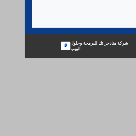
شركة منادجر تك للبرمجة وحلول
الويب