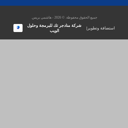
جميع الحقوق محفوظة. © 2026 - هاشمي بريس.
شركة منادجر تك للبرمجة وحلول
استضافة وتطوير
|
الويب