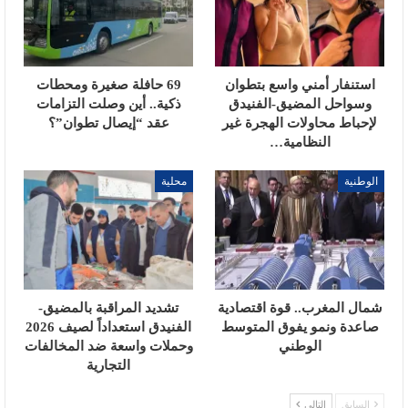
استنفار أمني واسع بتطوان
69 حافلة صغيرة ومحطات
وسواحل المضيق-الفنيدق
ذكية.. أين وصلت التزامات
لإحباط محاولات الهجرة غير
عقد “إيصال تطوان”؟
النظامية…
الوطنية
محلية
شمال المغرب.. قوة اقتصادية
تشديد المراقبة بالمضيق-
صاعدة ونمو يفوق المتوسط
الفنيدق استعداداً لصيف 2026
الوطني
وحملات واسعة ضد المخالفات
التجارية
السابق
التالي