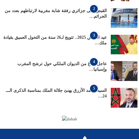
2
القبض على جزائري رفقة شابة مغربية لارتباطهم بعدد من
الجرائم…
3
عيد العرش 2025.. تتويج لـ26 سنة من التحول العميق بقيادة
ملك…
4
عاجل: بلاغ من الديوان الملكي حول ترشح المغرب
وإسبانيا…
5
السيد محمد الأزرق يهنئ جلالة الملك بمناسبة الذكرى الـــ
24…